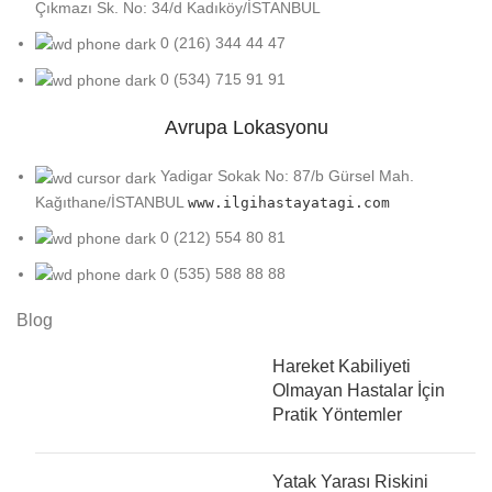
Çıkmazı Sk. No: 34/d Kadıköy/İSTANBUL
0 (216) 344 44 47
0 (534) 715 91 91
Avrupa Lokasyonu
Yadigar Sokak No: 87/b Gürsel Mah.
Kağıthane/İSTANBUL
www.ilgihastayatagi.com
0 (212) 554 80 81
0 (535) 588 88 88
Blog
Hareket Kabiliyeti
Olmayan Hastalar İçin
Pratik Yöntemler
Yatak Yarası Riskini