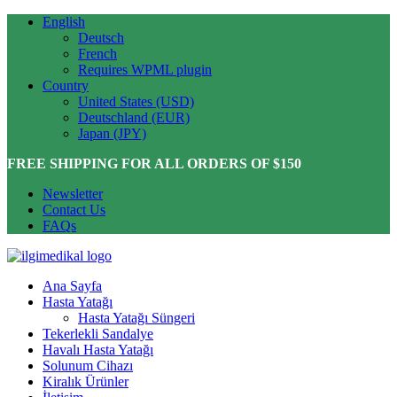
English
Deutsch
French
Requires WPML plugin
Country
United States (USD)
Deutschland (EUR)
Japan (JPY)
FREE SHIPPING FOR ALL ORDERS OF $150
Newsletter
Contact Us
FAQs
Ana Sayfa
Hasta Yatağı
Hasta Yatağı Süngeri
Tekerlekli Sandalye
Havalı Hasta Yatağı
Solunum Cihazı
Kiralık Ürünler