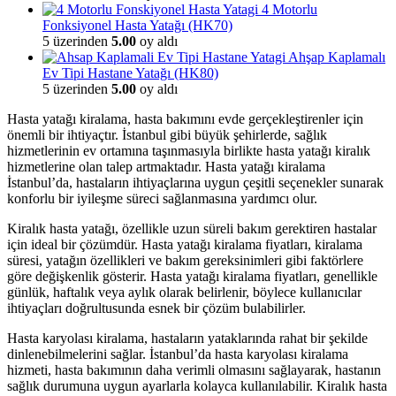
4 Motorlu
Fonksiyonel Hasta Yatağı (HK70)
5 üzerinden
5.00
oy aldı
Ahşap Kaplamalı
Ev Tipi Hastane Yatağı (HK80)
5 üzerinden
5.00
oy aldı
Hasta yatağı kiralama, hasta bakımını evde gerçekleştirenler için
önemli bir ihtiyaçtır. İstanbul gibi büyük şehirlerde, sağlık
hizmetlerinin ev ortamına taşınmasıyla birlikte hasta yatağı kiralık
hizmetlerine olan talep artmaktadır. Hasta yatağı kiralama
İstanbul’da, hastaların ihtiyaçlarına uygun çeşitli seçenekler sunarak
konforlu bir iyileşme süreci sağlanmasına yardımcı olur.
Kiralık hasta yatağı, özellikle uzun süreli bakım gerektiren hastalar
için ideal bir çözümdür. Hasta yatağı kiralama fiyatları, kiralama
süresi, yatağın özellikleri ve bakım gereksinimleri gibi faktörlere
göre değişkenlik gösterir. Hasta yatağı kiralama fiyatları, genellikle
günlük, haftalık veya aylık olarak belirlenir, böylece kullanıcılar
ihtiyaçları doğrultusunda esnek bir çözüm bulabilirler.
Hasta karyolası kiralama, hastaların yataklarında rahat bir şekilde
dinlenebilmelerini sağlar. İstanbul’da hasta karyolası kiralama
hizmeti, hasta bakımının daha verimli olmasını sağlayarak, hastanın
sağlık durumuna uygun ayarlarla kolayca kullanılabilir. Kiralık hasta