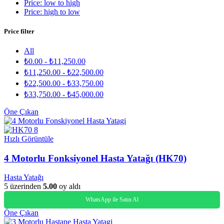
Price: low to high
Price: high to low
Price filter
All
₺
0.00
-
₺
11,250.00
₺
11,250.00
-
₺
22,500.00
₺
22,500.00
-
₺
33,750.00
₺
33,750.00
-
₺
45,000.00
Öne Çıkan
Hızlı Görüntüle
4 Motorlu Fonksiyonel Hasta Yatağı (HK70)
Hasta Yatağı
5 üzerinden
5.00
oy aldı
WhatsApp ile Satın Al
Öne Çıkan