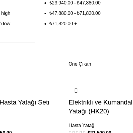
₺
23,940.00
-
₺
47,880.00
o high
₺
47,880.00
-
₺
71,820.00
to low
₺
71,820.00
+
Öne Çıkan
asta Yatağı Seti
Elektrikli ve Kumandal
Yatağı (HK20)
Hasta Yatağı
250.00
₺
21,500.00