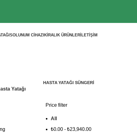
ATAĞI
SOLUNUM CIHAZI
KIRALIK ÜRÜNLER
İLETIŞIM
Hasta Yatağı
HASTA YATAĞI SÜNGERI
asta Yatağı
Price filter
All
ing
₺
0.00
-
₺
23,940.00