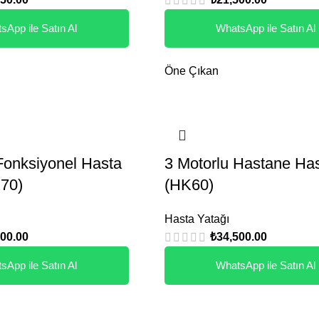
sApp ile Satın Al
WhatsApp ile Satın Al
Öne Çıkan
Fonksiyonel Hasta
3 Motorlu Hastane Has
K70)
(HK60)
Hasta Yatağı
500.00
₺
34,500.00
sApp ile Satın Al
WhatsApp ile Satın Al