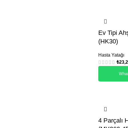
Ev Tipi Ah
(HK30)
Hasta Yatağı
₺
23,
What
4 Parçalı 