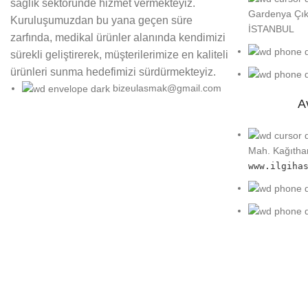
sağlık sektöründe hizmet vermekteyiz.
sistemleri ve 
Gardenya Çık
Kuruluşumuzdan bu yana geçen süre
kullanılır. Ha
İSTANBUL
zarfında, medikal ürünler alanında kendimizi
sürekli geliştirerek, müşterilerimize en kaliteli
Hasta Yat
ürünleri sunma hedefimizi sürdürmekteyiz.
bizeulasmak@gmail.com
İlgi Medikal ol
A
3 Motorlu 
Mah. Kağıth
Bu model
, has
www.ilgiha
kullanımını kol
4 Motorlu 
4 motorlu
model
süreli yatakta 
A+B Sistem