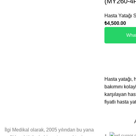
(MY260-4
Hasta Yatağı 
₺
4,500.00
What
Hasta yatağı, h
bakımını kolayl
karşılayan hast
fiyatlı hasta y
Hasta Yat
İlgi Medikal olarak, 2005 yılından bu yana
Hasta yatağı
, 