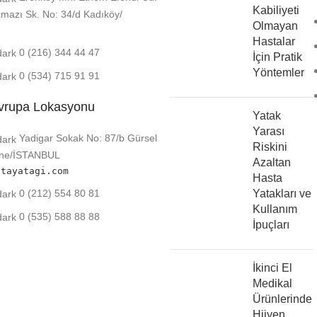
çeşitli fonksiyonları sayesinde hastaların pozisyonunu değiştirm
Kabiliyeti
mazı Sk. No: 34/d Kadıköy/
sta yatakları, hem evde hem de hastane ortamında kullanıma uyg
Olmayan
Hastalar
0 (216) 344 44 47
ağı Modelleri
İçin Pratik
Yöntemler
0 (534) 715 91 91
arak sunduğumuz hasta yatağı modelleri, farklı ihtiyaçlara yöneli
vrupa Lokasyonu
Yatak
Hastane Hasta Yatağı
Yarası
Yadigar Sokak No: 87/b Gürsel
Riskini
ane/İSTANBUL
tanın baş, sırt ve ayak kısımlarının motorlu mekanizma ile harek
Azaltan
stayatagi.com
Hasta
aylaştıran bu yataklar, yüksek konfor sağlar.
0 (212) 554 80 81
Yatakları ve
Kullanım
Fonksiyonel Hasta Yatağı
0 (535) 588 88 88
İpuçları
ler, daha fazla hareket kabiliyeti sunarak hastanın farklı pozisy
kalması gereken hastalar için idealdir.
İkinci El
Medikal
li Boru Tipi Havalı Hasta Yatağı
Ürünlerinde
Hijyen