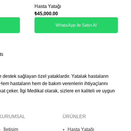
Hasta Yatağı
₺
45,000.00
WhatsApp ile Satın Al
ts
e destek sağlayan özel yataklardır. Yatalak hastaların
r. Hem hastaların hem de bakım verenlerin ihtiyaçlarını
kat çeker.
İlgi Medikal
olarak, sizlere en kaliteli ve uygun
KURUMSAL
ÜRÜNLER
 tedavi süreçlerini kolaylaştıran özel tasarım yataklardır. Motorlu
İletişim
Hasta Yatağı