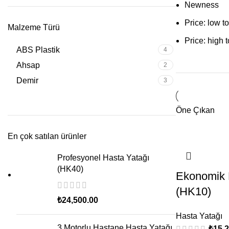
Newness
Price: low t
Malzeme Türü
Price: high 
ABS Plastik
4
Ahsap
2
Demir
3
Öne Çıkan
En çok satılan ürünler
Profesyonel Hasta Yatağı
(HK40)
Ekonomik H
(HK10)
₺
24,500.00
Hasta Yatağı
3 Motorlu Hastane Hasta Yatağı
₺
15,