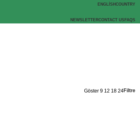
ENGLISH
COUNTRY
NEWSLETTER
CONTACT US
FAQS
Filtre
Göster
9
12
18
24