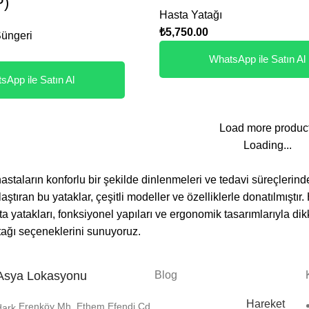
P)
Hasta Yatağı
₺
5,750.00
Süngeri
WhatsApp ile Satın Al
sApp ile Satın Al
Load more produc
Loading...
astaların konforlu bir şekilde dinlenmeleri ve tedavi süreçlerind
aştıran bu yataklar, çeşitli modeller ve özelliklerle donatılmıştı
a yatakları, fonksiyonel yapıları ve ergonomik tasarımlarıyla dik
atağı seçeneklerini sunuyoruz.
ağı Nedir?
Asya Lokasyonu
Blog
hareket kabiliyeti kısıtlı olan kişilerin rahatça yatabilmelerini ve
Hareket
Erenköy Mh. Ethem Efendi Cd.