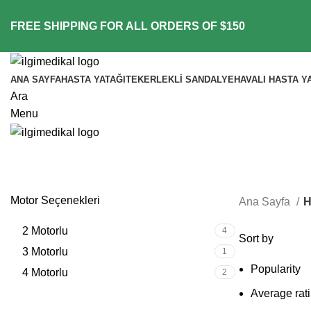
FREE SHIPPING FOR ALL ORDERS OF $150
ANA SAYFA
HASTA YATAĞI
TEKERLEKLI SANDALYE
HAVALI HASTA Y
Ara
Menu
Motor Seçenekleri
Ana Sayfa
H
2 Motorlu
4
Sort by
3 Motorlu
1
Popularity
4 Motorlu
2
Average rat