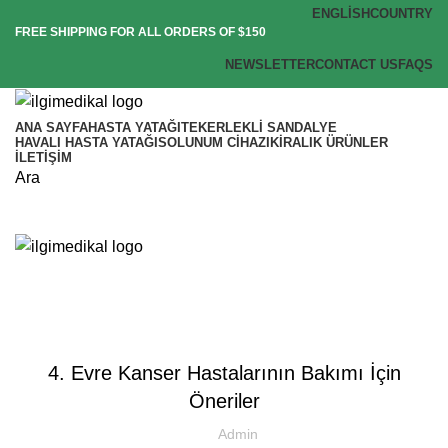
ENGLISH
COUNTRY
FREE SHIPPING FOR ALL ORDERS OF $150
NEWSLETTER
CONTACT US
FAQS
ANA SAYFA
HASTA YATAĞI
TEKERLEKLI SANDALYE
HAVALI HASTA YATAĞI
SOLUNUM CIHAZI
KIRALIK ÜRÜNLER
İLETIŞIM
Ara
Menu
Blog
BLOG
4. Evre Kanser Hastalarının Bakımı İçin
Öneriler
Admin